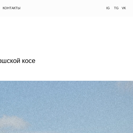
IG
TG
VK
ршской косе