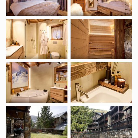
КАК
ОПЛАЧИВАТЬ
ТУР
65 000 ₽
ПРИ БРОНИ:
ОСТАТОК
ЗА 30 ДНЕЙ:
ТУР МОЖНО ОПЛАТИТЬ В РАССРОЧКУ