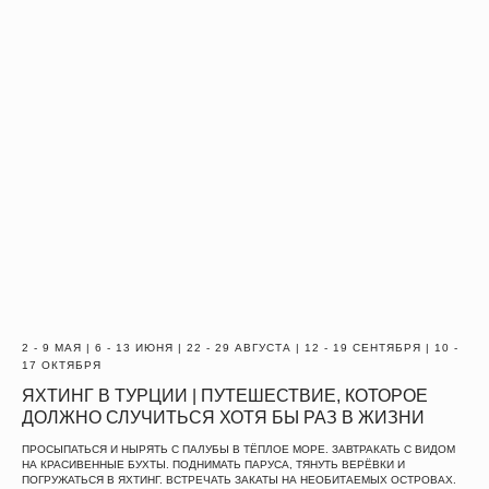
ИЛИ ОСТАВЬ
ЗАЯВКУ
Имя
Телефон
Отправить заявку
2 - 9 МАЯ | 6 - 13 ИЮНЯ | 22 - 29 АВГУСТА | 12 - 19 СЕНТЯБРЯ | 10 -
17 ОКТЯБРЯ
ЯХТИНГ В ТУРЦИИ | ПУТЕШЕСТВИЕ, КОТОРОЕ
ДОЛЖНО СЛУЧИТЬСЯ ХОТЯ БЫ РАЗ В ЖИЗНИ
INFO@TRAVEL.CREATE.FEEL.RU
ПРОСЫПАТЬСЯ И НЫРЯТЬ С ПАЛУБЫ В ТЁПЛОЕ МОРЕ. ЗАВТРАКАТЬ С ВИДОМ
НА КРАСИВЕННЫЕ БУХТЫ. ПОДНИМАТЬ ПАРУСА, ТЯНУТЬ ВЕРЁВКИ И
ПОГРУЖАТЬСЯ В ЯХТИНГ. ВСТРЕЧАТЬ ЗАКАТЫ НА НЕОБИТАЕМЫХ ОСТРОВАХ.