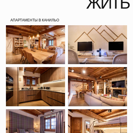
+ ГАЙД ПЕРЕД ПУТЕШЕСТВИЕМ
+ ПОМОЩЬ С ПОДБОРОМ АВИАБИЛЕТОВ
+ ЛИЧНЫЙ МЕНЕДЖЕР ДЛЯ КОНСУЛЬТАЦИИ ПО ЛЮБЫМ
ВОПРОСАМ ПУТЕШЕСТВИЯ
АПАРТАМЕНТЫ В КАНИЛЬО
НЕ ВКЛЮЧЕНО
В СТОИМОСТЬ
– АВИАПЕРЕЛЕТЫ В БАРСЕЛОНУ
– ОФОРМЛЕНИЕ ШЕНГЕНСКОЙ ВИЗЫ
– ОБЕДЫ, УЖИНЫ (БУДЕМ ЗАХОДИТЬ В РЕСТОРАНЫ ИЛИ
КАФЕ)
– АРЕНДА СНАРЯЖЕНИЯ
– ПО ЖЕЛАНИЮ СКИ ПАСС НА ЕЩЕ 2 ДНЯ
– СУВЕНИРЫ И ЛИЧНЫЕ РАСХОДЫ