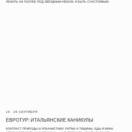
C
F
T
ЛЕЖАТЬ НА ПАЛУБЕ ПОД ЗВЁЗДНЫМ НЕБОМ. И БЫТЬ СЧАСТЛИВЫМ.
Ⓒ
TRAVEL
CREATE
FEEL
2021
ИП ЕГОРОВА ЕКАТЕРИНА ИГОРЕВНА
ПУБЛИЧНАЯ ОФЕРТА
ИНН 332710259270 Г. МОСКВА
ПОЛЬЗОВАТЕЛЬСКОЕ СОГЛАШЕНИЕ
ПОЛИТИКА КОНФИДЕНЦИАЛЬНОСТИ
РАЗРАБОТКА САЙТА
16 - 26 СЕНТЯБРЯ
ЕВРОТУР: ИТАЛЬЯНСКИЕ КАНИКУЛЫ
КОНТРАСТ ПРИРОДЫ И УРБАНИСТИКИ, РИТМА И ТИШИНЫ, ЕДЫ И ВИНА,