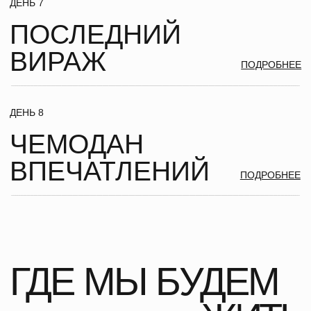
ВКЛЮЧЕНО
В СТОИМОСТЬ
+ ПРОЖИВАНИЕ В АПАРТАМЕНТАХ (ДВУХМЕСТНОЕ
РАЗМЕЩЕНИЕ)
+ ТРАНСФЕР НА ПРОТЯЖЕНИИ ВСЕХ ДНЕЙ В ТУРЕ ПО
ПРОГРАММЕ ПУТЕШЕСТВИЯ
+ ЗАВТРАКИ (ЗАКУПАЕМСЯ В СУПЕРМАРКЕТЕ, ГОТОВИМ
САМОСТОЯТЕЛЬНО В АПАРТАМЕНТАХ)
+ СКИ ПАСС НА 3 ДНЯ
+ БАНЯ В АПАРТАМЕНТАХ
+ ПОСЕЩЕНИЕ ТЕРМАЛЬНОГО ПАРКА CALDEA
+ КАТАНИЕ НА СОБАЧЬИХ УПРЯЖКАХ
+ СОПРОВОЖДЕНИЕ ТУРЛИДЕРА