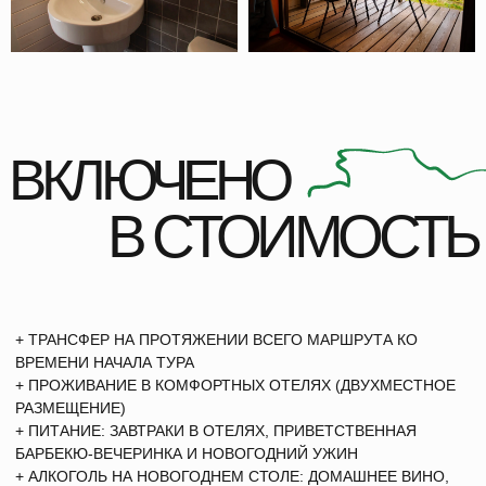
НАШИ ТУРЫ
ОБЗОРЫ
УЗНАВАЙ В
ВАЙБ
СОЦ СЕТЯХ
ВЛОГИ
vk
tg
inst
ОТВЕТЫ
НА ЧАСТЫЕ
ВОПРОСЫ