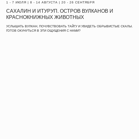
1 - 7 ИЮЛЯ | 8 - 14 АВГУСТА | 20 - 26 СЕНТЯБРЯ
САХАЛИН И ИТУРУП. ОСТРОВ ВУЛКАНОВ И
КРАСНОКНИЖНЫХ ЖИВОТНЫХ
Отправить заявку
УСЛЫШАТЬ ВУЛКАН, ПОЧУВСТВОВАТЬ ТАЙГУ И УВИДЕТЬ ОБРЫВИСТЫЕ СКАЛЫ.
ГОТОВ ОКУНУТЬСЯ В ЭТИ ОЩУЩЕНИЯ С НАМИ?
INFO@TRAVEL.CREATE.FEEL.RU
C
F
T
Ⓒ
TRAVEL
CREATE
FEEL
2021
ИП ЕГОРОВА ЕКАТЕРИНА ИГОРЕВНА
ПУБЛИЧНАЯ ОФЕРТА
ИНН 332710259270 Г. МОСКВА
ПОЛЬЗОВАТЕЛЬСКОЕ СОГЛАШЕНИЕ
ПОЛИТИКА КОНФИДЕНЦИАЛЬНОСТИ
РАЗРАБОТКА САЙТА