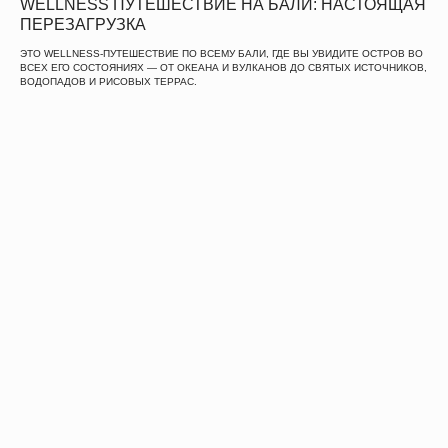
WELLNESS ПУТЕШЕСТВИЕ НА БАЛИ: НАСТОЯЩАЯ
ПЕРЕЗАГРУЗКА
ЕЩЕ
ЭТО WELLNESS-ПУТЕШЕСТВИЕ ПО ВСЕМУ БАЛИ, ГДЕ ВЫ УВИДИТЕ ОСТРОВ ВО
ВСЕХ ЕГО СОСТОЯНИЯХ — ОТ ОКЕАНА И ВУЛКАНОВ ДО СВЯТЫХ ИСТОЧНИКОВ,
ВОДОПАДОВ И РИСОВЫХ ТЕРРАС.
СОМНЕВАЕШЬСЯ?
НАПИШИ
НАМ
inst
tg
ИЛИ ОСТАВЬ
ЗАЯВКУ
Имя
Телефон