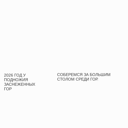
ШУМ КАТУНИ
ПОДРОБНЕЕ
ДЕНЬ 2
СИЛА ЗЕМЛИ И
НОЧЬ ЧУДЕС
ПОДРОБНЕЕ
ДЕНЬ 3
ПО СНЕЖНЫМ
ПРОСТОРАМ
ПОДРОБНЕЕ
ДЕНЬ 4
ТОТ САМЫЙ,
ЧУЙСКИЙ...
ПОДРОБНЕЕ
ДЕНЬ 5
КАТУ-ЯРЫК: ВИД
С ВЕРШИНЫ
ПОДРОБНЕЕ