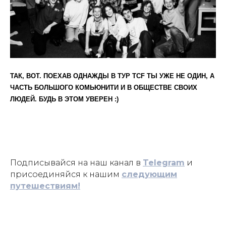
C
F
T
Ⓒ
TRAVEL
CREATE
FEEL
2021
ИП ЕГОРОВА ЕКАТЕРИНА ИГОРЕВНА
ПУБЛИЧНАЯ ОФЕРТА
ИНН 332710259270 Г. МОСКВА
ПОЛЬЗОВАТЕЛЬСКОЕ СОГЛАШЕНИЕ
ТАК, ВОТ. ПОЕХАВ ОДНАЖДЫ В ТУР TCF ТЫ УЖЕ НЕ ОДИН, А
ПОЛИТИКА КОНФИДЕНЦИАЛЬНОСТИ
РАЗРАБОТКА САЙТА
ЧАСТЬ БОЛЬШОГО КОМЬЮНИТИ И В ОБЩЕСТВЕ СВОИХ
ЛЮДЕЙ. БУДЬ В ЭТОМ УВЕРЕН :)
Подписывайся на наш канал в
Telegram
и
присоединяйся к нашим
следующим
путешествиям
!