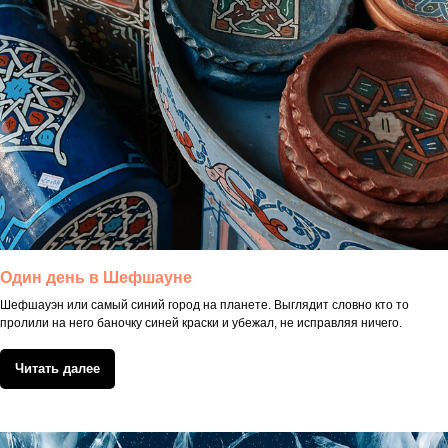
Один день в Шефшауне
Шефшауэн или самый синий город на планете. Выглядит словно кто то
пролили на него баночку синей краски и убежал, не исправляя ничего.
Читать далее