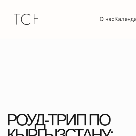
О нас
Календарь
Ко
РОУД-ТРИП ПО
КЫРГЫЗСТАНУ:
ВДА