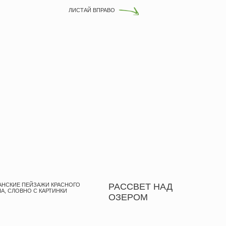
КРАСНОГО
РАССВЕТ НАД
ПЕРВЫЕ ЛУ
ИНКИ
ИССЫК-КУЛ
ОЗЕРОМ